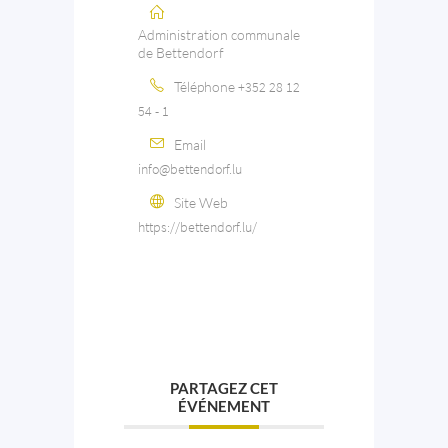
Administration communale
de Bettendorf
Téléphone
+352 28 12
54 - 1
Email
info@bettendorf.lu
Site Web
https://bettendorf.lu/
PARTAGEZ CET
ÉVÉNEMENT