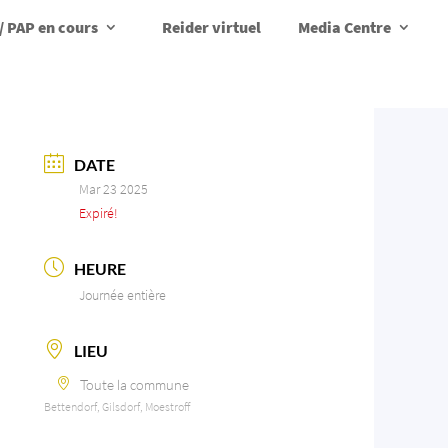
/ PAP en cours
Reider virtuel
Media Centre
DATE
Mar 23 2025
Expiré!
HEURE
Journée entière
LIEU
Toute la commune
Bettendorf, Gilsdorf, Moestroff