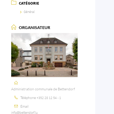
CATÉGORIE
Général
ORGANISATEUR
Administration communale de Bettendorf
Téléphone
+352 28 12 54 - 1
Email
info@bettendorf.lu